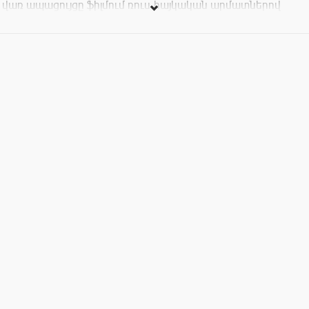
վառ ապացույցը ֆիլմում ռուս-հայկական արմատներով
Տիրոնյան-Հարությունյան սիրալիր ընտանիքն է: