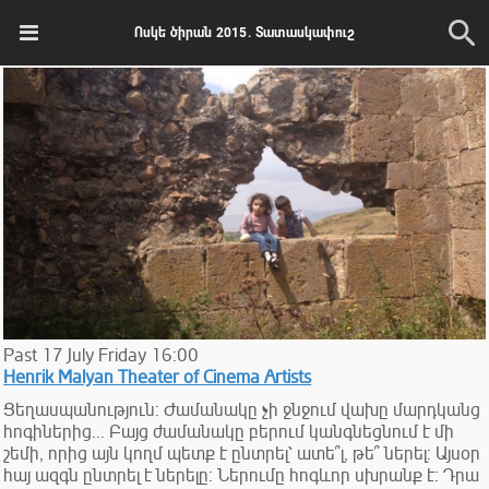
Ոսկե ծիրան 2015. Տատասկափուշ
Past
17
July
Friday
16:00
Henrik Malyan Theater of Cinema Artists
Ցեղասպանություն: Ժամանակը չի ջնջում վախը մարդկանց
հոգիներից... Բայց ժամանակը բերում կանգնեցնում է մի
շեմի, որից այն կողմ պետք է ընտրել՝ ատե՞լ, թե՞ ներել: Այսօր
հայ ազգն ընտրել է ներելը: Ներումը հոգևոր սխրանք է: Դրա