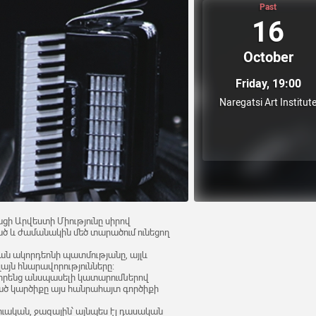
Past
16
October
Friday, 19:00
Naregatsi Art Institut
ացի Արվեստի Միությունը սիրով
ված և ժամանակին մեծ տարածում ունեցող
ան ակորդեոնի պատմությանը, այլև
այն հնարավորությունները:
 իրենց անսպասելի կատարումներով
ած կարծիքը այս հանրահայտ գործիքի
ուական, ջազային՝ այնպես էլ դասական