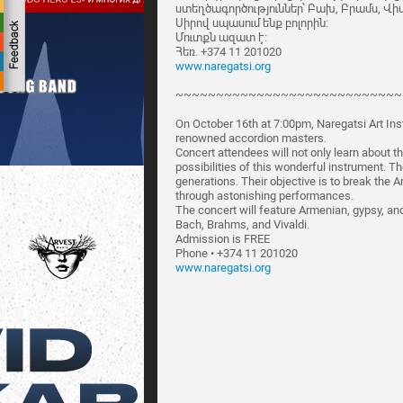
ստեղծագործություններ՝ Բախ, Բրամս, Վի
Սիրով սպասում ենք բոլորին:
Մուտքն ազատ է:
Հեռ. +374 11 201020
www.naregatsi.org
~~~~~~~~~~~~~~~~~~~~~~~~~~~~
On October 16th at 7:00pm, Naregatsi Art Inst
renowned accordion masters.
Concert attendees will not only learn about th
possibilities of this wonderful instrument. T
generations. Their objective is to break the
through astonishing performances.
The concert will feature Armenian, gypsy, an
Bach, Brahms, and Vivaldi.
Admission is FREE
Phone • +374 11 201020
www.naregatsi.org