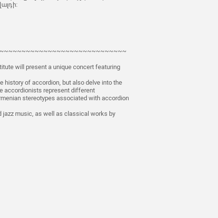
վալդի:
~~~~~~~~~~~~~~~~~~~~~~~~~~~~~
itute will present a unique concert featuring
e history of accordion, but also delve into the
he accordionists represent different
 Armenian stereotypes associated with accordion
d jazz music, as well as classical works by