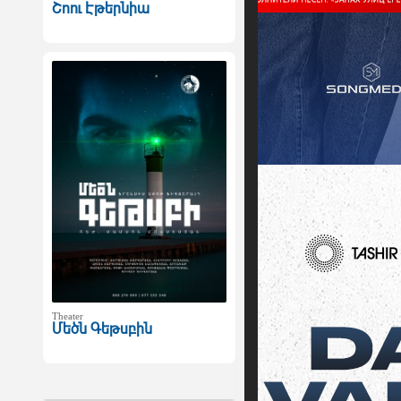
Շոու Էթերնիա
Theater
Մեծն Գեթսբին