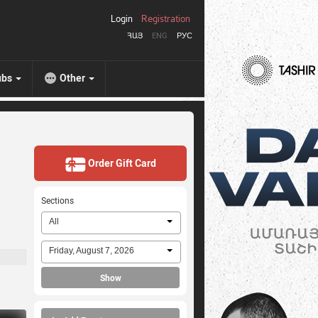
Login
Registration
ՀԱՅ
ENG
РУС
ubs
Other
Order Gift Card
Sections
All
Friday, August 7, 2026
Show