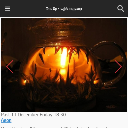
Փու Ըր - ային ուրբաթ
Past
11
December
Friday
18:30
Aeon