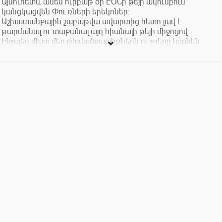
Այսուհետև ամեն ուրբաթ օր ԷՕՆի թեյի ակումբում
կանցկացվեն Փու ռների երեկոներ:
Աշխատանքային շաբաթվա ավարտից հետո լավ է
թարմանալ ու տաքանալ այդ հիանալի թեյի միջոցով :
Ինչպես միշտ մեր թխվածքաբլիթներն ու չրերը կօգնեն
ավելի լավ գնահատել թեյի համը :
Մուտքը` 2000 դրամ: