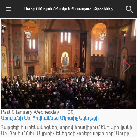
Սուրբ Ծննդյան Տոնական Պատարագ | Ջրօրհնեք
Past
6
January
Wednesday
11:00
Աբովյանի Սբ․ Հովհաննես Մկրտիչ Եկեղեցի
Հարգելի հայրենակիցներ, սիրով հրավիրում ենք Աբովյանի
Սբ․ Հովհաննես Մկրտիչ Եկեղեցի չորեքշաբթի օրը` Սուրբ