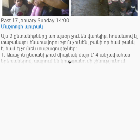
Past
17
January
Sunday
14:00
Մաշտոցի պուրակ
Այս 2 ընտանիքները առ այսօր չունեն վառելիք, հոսանքով էլ
տաքանալու հնարավորություն չունեն, քանի որ համ թանկ
է, համ էլ չունեն տաքացուցիչներ:
1. Առաջին ընտանիքում միայնակ մայր է՝ 4 անչափահաս
երեխաներով, ապրում են կիսաքանդ մի շինությունում,
մայրն ու տատիկն ունեն առողջական խնդիրներ,
երեխաներն էլ փոքր են:
Ապրում են նպաստով և թոշակով:
2. Երկրորդ ընտանիքում կրկին միայնակ մայր է, ում
երեխան հաշմանդամ է, ունի դաուն հիվանդությունը,
մշտական խնամքի և օգնության կարիք: Ապրում են
հանրակացարանային ոչ բարվոք լքված մի շինությունում,
չունեն ապրուստի և առհասարակ տաքանալու միջոց: