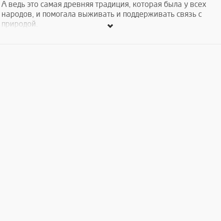
А ведь это самая древняя традиция, которая была у всех
народов, и помогала выживать и поддерживать связь с
природой.
Чайный клуб Эон приглашает на встречу с интересным
рассказчиком, настоящим посвященным молодым шаманом,
к тому же нашим соотечественником - Фернандо
Абгаряном.
Как всегда отменный чай и печенья - 2000 драм.