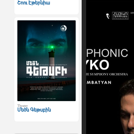
Շոու Էթերնիա
Theater
Մեծն Գեթսբին