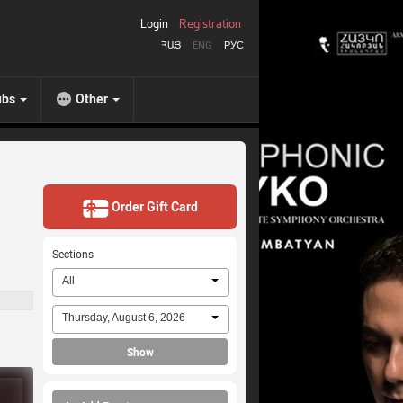
Login
Registration
ՀԱՅ
ENG
РУС
ubs
Other
Order Gift Card
Sections
All
Thursday, August 6, 2026
Show