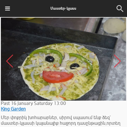
Մաստեր-կլասս
Past
16
January
Saturday
13:00
King Garden
Մեր փոքրիկ խոհարարներ, սիրով սպասում ենք ձեզ`
մաստեր-կլասսի կայանալիք հաջորդ դասընթացին,որտեղ