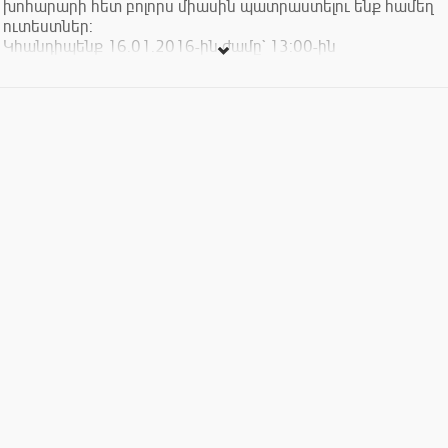
խոհարարի հետ բոլորս միասին պատրաստելու ենք համեղ
ուտեստներ:
Կհանդիպենք 16.01.2016-ին ժամը` 13:00-ին
Ամրագրման համար նախապես զանգահարեք մեզ: