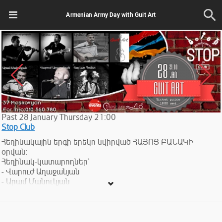
Armenian Army Day with Guit Art
Past
28
January
Thursday
21:00
Stop Club
Հեղինակային երգի երեկո նվիրված ՀԱՅՈՑ ԲԱՆԱԿԻ
օրվան:
Հեղինակ-կատարողներ`
- Վարուժ Աղաջանյան
- Արամ Մանուկյան
- ՀԱՅ ԼԱՈ դուետ` Տիգրան և Վարդան Թադևոսյաններ
- Արմեն «Цой» Սարգսյան
- Արթուր Մարտիրոսյան
- Արմեն Ադամյան