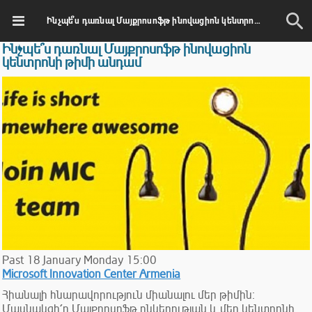
Ինչպե՞ս դառնալ Մայքրոսոֆթ ինովացիոն կենտրոնի թիմի անդամ
Ինչպե՞ս դառնալ Մայքրոսոֆթ ինովացիոն
կենտրոնի թիմի անդամ
Past
18
January
Monday
15:00
Microsoft Innovation Center Armenia
Հիանալի հնարավորություն միանալու մեր թիմին։
Մասնակցի՛ր Մայքրոսոֆթ ընկերության և մեր կենտրոնի