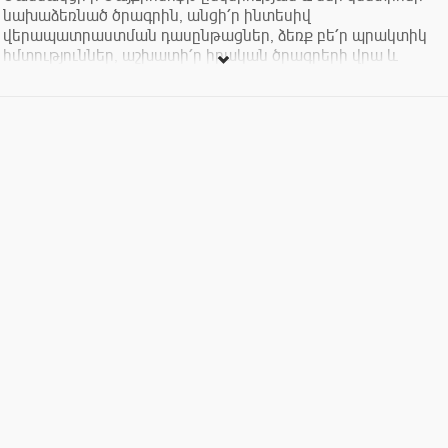
նախաձեռնած ծրագրին, անցի՛ր ինտեսիվ
վերապատրաստման դասընթացներ, ձեռք բե՛ր պրակտիկ
հմտություններ, աշխատի՛ր իրական ծրագրերի վրա և
ունեցի՛ր հնարավորություն միանալ մեր թիմին և ստեղծել
նորարար ամպային լուծումներ։ Եվ այս ամենը անվճար։
Շտապի՛ր, որ չուշանաս։