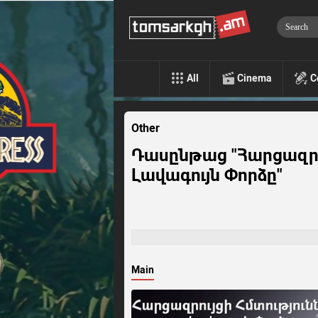
All
Cinema
C
Other
Դասընթաց "Հարցազրո
Լավագույն Փորձը"
Main