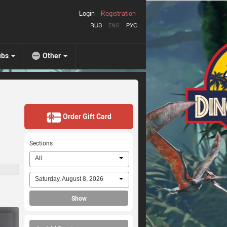
Login
Registration
ՀԱՅ
ENG
РУС
ubs
Other
Order Gift Card
Sections
All
Saturday, August 8, 2026
Show