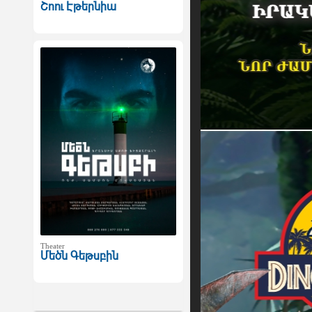
Շոու Էթերնիա
Theater
Մեծն Գեթսբին