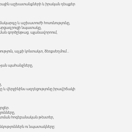
մբային աշխատանքների և իրական դեպքեր
ակարգը և աշխատուժի հոսունությունը,
հարցազրուցի նպատակը,
ման գործընթաց. պլանավորոում,
ություն, աչքի կոնտակտ, ձեռքսեղմում…
թյան պահանջները,
,
 և վերջինինս ազդեցությունը իրավիճակի
րցեր.
ունները,
այտման հոգեբանական թեստեր,
նկություններն ու նպատակները: