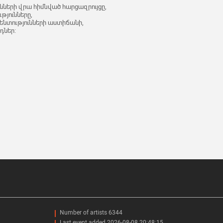
ւնների վրա հիմնված հարցազրույցը,
թյունները,
ենտությունների աստիճանի,
դներ:
Number of artists 6344
Last event added 2026-08-08 20:48:15