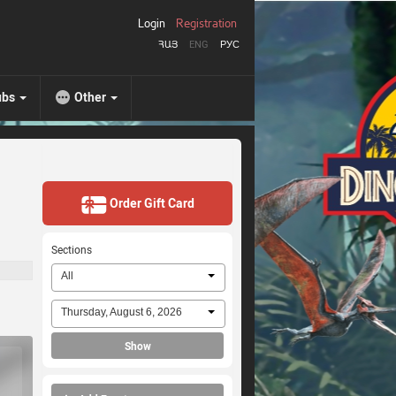
Login
Registration
ՀԱՅ
ENG
РУС
ubs
Other
Order Gift Card
Sections
All
Thursday, August 6, 2026
Show