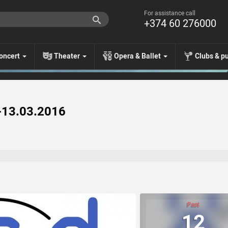
For assistance call
+374 60 276000
oncert
Theater
Opera & Ballet
Clubs & p
-13.03.2016
Past
12