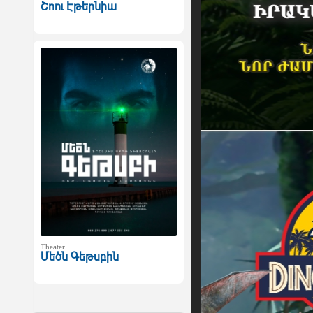
Շոու Էթերնիա
Theater
Մեծն Գեթսբին