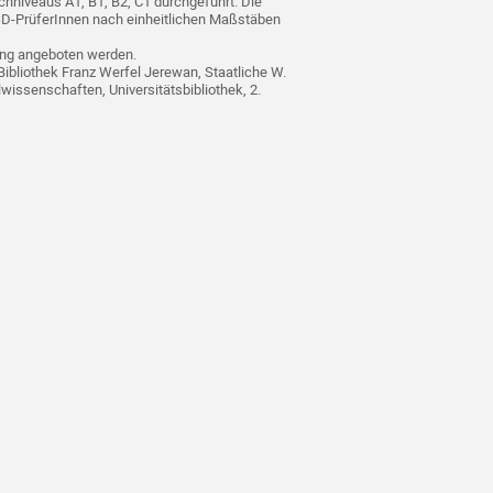
hniveaus A1, B1, B2, C1 durchgeführt. Die
D-PrüferInnen nach einheitlichen Maßstäben
ning angeboten werden.
-Bibliothek Franz Werfel Jerewan, Staatliche W.
wissenschaften, Universitätsbibliothek, 2.