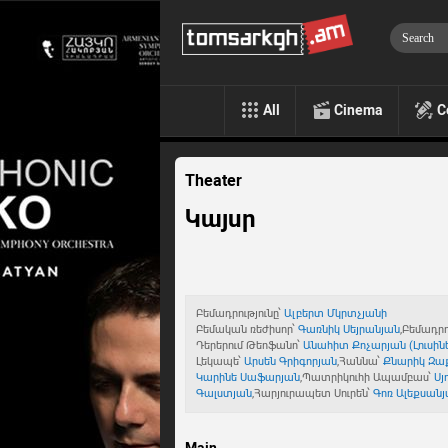
All
Cinema
C
Theater
Կայսր
Բեմադրությունը՝
Ալբերտ Մկրտչյանի
Բեմական ռեժիսոր՝
Գառնիկ Սեյրանյան
,Բեմադր
Դերերում Թեոֆանո՝
Անահիտ Քոչարյան
(Լուսի
Լեկապե՝
Արսեն Գրիգորյան
,Հաննա՝
Քնարիկ Զա
Կարինե Սաֆարյան
,Պատրիկուհի Ապամբաս՝
Սյ
Գալստյան
,Հարյուրապետ Սուրեն՝
Գոռ Ալեքսան