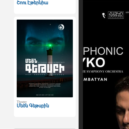
Շոու Էթերնիա
Theater
Մեծն Գեթսբին