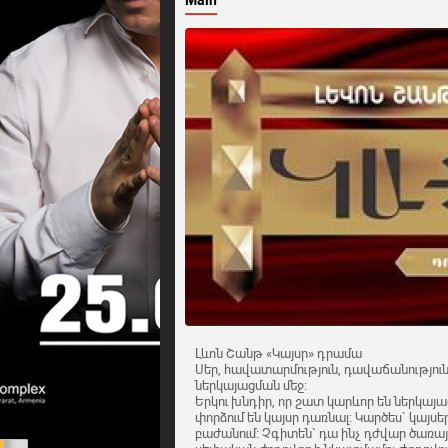
Main
Լևոն Շանթ «Կայսր» դրամա
Սեր, հավատարմություն, դավաճանություն
ներկայացման մեջ:
Երկու խնդիր, որ շատ կարևոր են ներկայա
փորձում են կայսր դառնալ: Կարծես` կայս
բաժանում: Չգիտեն` դա ինչ դժվար ծառայ