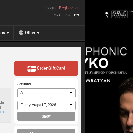
Login
Registration
ՀԱՅ
ENG
РУС
ubs
Other
Order Gift Card
Sections
All
սիլ
Friday, August 7, 2026
՝
ան
Show