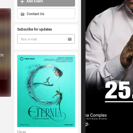
Add Event
Contact Us
Subscribe for updates
tic
Circus