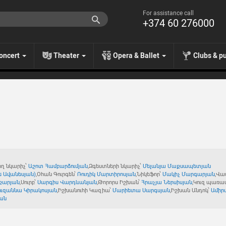
For assistance call
+374 60 276000
oncert
Theater
Opera & Ballet
Clubs & p
ող նկարիչ՝
Աշոտ Համբարձումյան
,Զգեստների նկարիչ՝
Մելանյա Մաքսապետյան
նե Ավանեսյան)
,Օհան Գուրգեն՝
Ռուդիկ Մարտիրոսյան
,Նիկեֆոր՝
Մակիչ Մարգարյան
,Վա
քարյան
,Սուրբ՝
Սարգիս Վարդևանյան
,Թորորս Իշխան՝
Հրաչյա Ներսիսյան
,Կուզ պառավ
ուզաննա Կիրակոսյան
,Իշխանուհի Կազիա՝
Մարիետա Սարգսյան
,Իշխան Անդոկ՝
Ամիր
յան