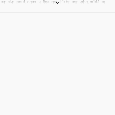
արտերկրում, օգտվել միջազգային ծրագրերից, ունենալ
կարիերայի աճ:
#Անի
-Իսկ ես ցանկանում եմ դիտել ֆիլմեր և կարդալ գրքեր
անգլերեն լեզվով, ձեռք բերել նոր ընկերներ արտերկրում ու
ազատ հաղորդակցվել նրանց հետ:
Եթե ունեք նշվածներից գոնե մեկ շարժառիթ, ապա
հաճախեք Blue Book Training & Coaching Center
շաբաթական 5 օր: