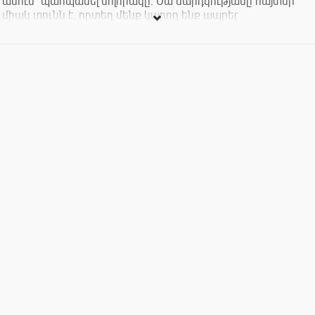
անում՝ պահպանել մոլորակը: Սա մարդկությանը հայտնի
միակ տունն է, որտեղ մենք կարող ենք ապրել:
Եկեք սիրենք ու պահպանենք մեր կապույտ-կանաչ Երկիրը: