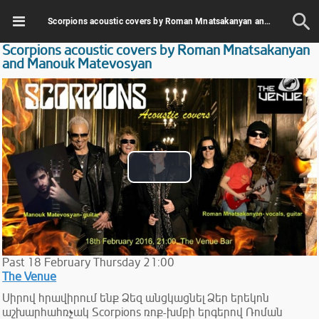
Scorpions acoustic covers by Roman Mnatsakanyan and Manouk Matevosyan
Scorpions acoustic covers by Roman Mnatsakanyan
and Manouk Matevosyan
Play
Video
Past
18
February
Thursday
21:00
The Venue
Սիրով հրավիրում ենք Ձեզ անցկացնել Ձեր երեկոն
աշխարհահռչակ Scorpions ռոք-խմբի երգերով Ռոման