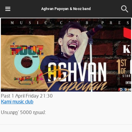
Aghvan Papoyan & Nooz band
Past
1
April
Friday
21:30
Kami music club
Մուտքը` 5000 դրամ: