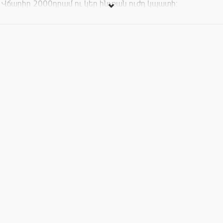
Վճարիր 2000դրամ ու կեր ինչքան ուժդ կպատի: