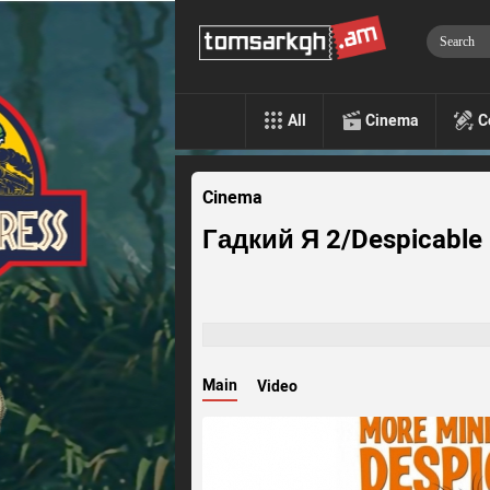
All
Cinema
C
Cinema
Гадкий Я 2/Despicable
Main
Video