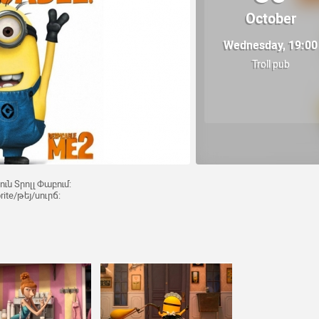
October
Wednesday, 19:00
Troll pub
ւն Տրոլլ Փաբում:
ite/թեյ/սուրճ: