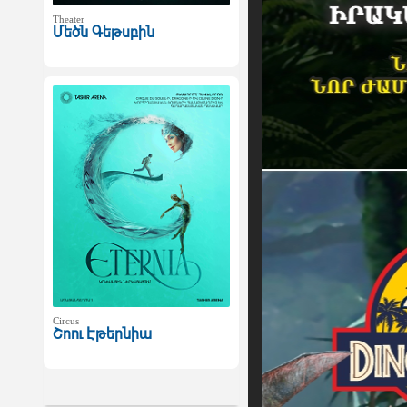
Theater
Մեծն Գեթսբին
Circus
Շոու Էթերնիա