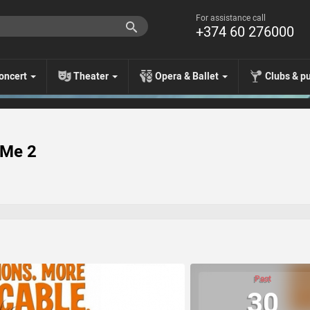
For assistance call
+374 60 276000
oncert
Theater
Opera & Ballet
Clubs & p
 Me 2
Past
30