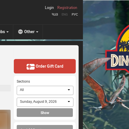
Login
Registration
ՀԱՅ
ENG
РУС
ubs
Other
Order Gift Card
Sections
All
Sunday, August 9, 2026
Show