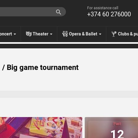
For assistance call
+374 60 276000
oncert
Theater
Opera & Ballet
Clubs & p
 Big game tournament
Past
12