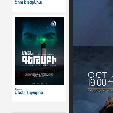
Շոու Էթերնիա
Theater
Մեծն Գեթսբին