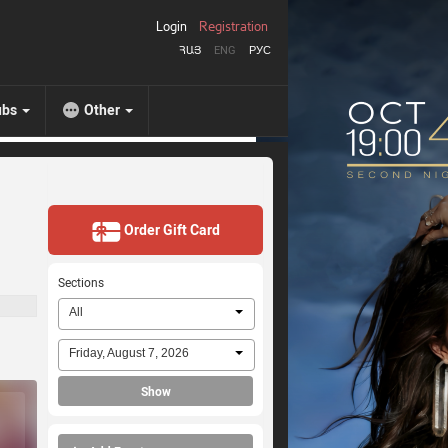
Login
Registration
ՀԱՅ
ENG
РУС
ubs
Other
Order Gift Card
Sections
All
Friday, August 7, 2026
Show