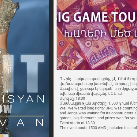
Դե ինչ... երկար սպասեցինք, չէ: ՈՒՆՈՆ օ
վաճառականները խառնվել էին իրար, իսկ 
Այսպիսով, շաբաթ երեկոյան` նոր մրցաշա
նվերներ միասին վայելենք ԷՕՆում:
Սկիզբը: 18:30
Մասնակցության արժեքը: 1,500 դրամ (ներ
Well we waited long right? UNO was countin
and Jenga was waiting for its constructors.
games, big discounts and prizes wait for you
Event starts at 18:30.
The event costs 1500 AMD( included tea, co