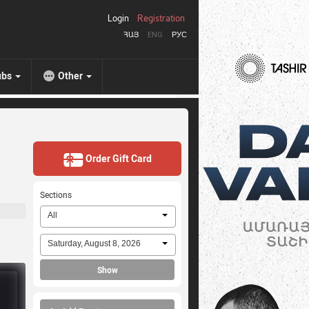
Login
Registration
ՀԱՅ
ENG
РУС
ubs
Other
Order Gift Card
Sections
All
Saturday, August 8, 2026
Show