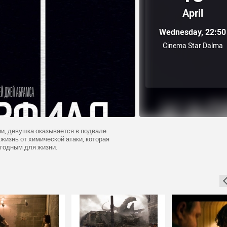
April
Wednesday, 22:50
Cinema Star Dalma
и, девушка оказывается в подвале
 жизнь от химической атаки, которая
годным для жизни.