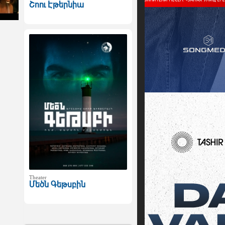
Շոու Էթերնիա
Theater
Մեծն Գեթսբին