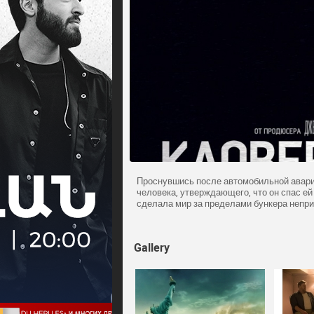
Проснувшись после автомобильной авари
человека, утверждающего, что он спас ей
сделала мир за пределами бункера непри
Gallery