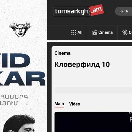
All
Cinema
C
Cinema
Кловерфилд 10
Main
Video