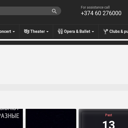
For assistance call
+374 60 276000
oncert
Theater
Opera & Ballet
Clubs & p
Past
13