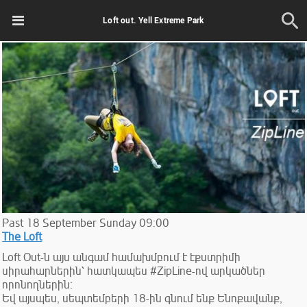
Loft out. Yell Extreme Park
Past
18
September
Sunday
09:00
The Loft
Loft Out-ն այս անգամ համախմբում է էքստրիմի
սիրահարներին՝ հատկապես #ZipLine-ով արկածներ
որոնողներին։
Եվ այսպես, սեպտեմբերի 18-ին գնում ենք Ենոքավանք,