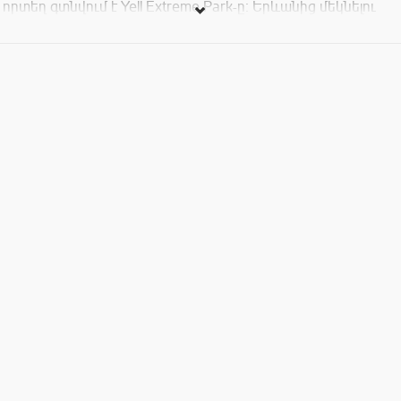
որտեղ գտնվում է Yell Extreme Park-ը։ Երևանից մեկնելու
ենք 09։00-ին, իսկ վերադառնալու՝ 19։00-ին։
Խորհուրդ ենք տալիս Ձեզ հետ վերցնել թեթև սնունդ և տաք
հագուստ։
Մասնակցության վճարը՝ 15000 դրամ, որն իր մեջ
ներառում է ճանապարհածախսը, ZipLine-ից օգտվելն ու
քաղցրավենիք-թեյ-սուրճի հյուրասիրությունը։