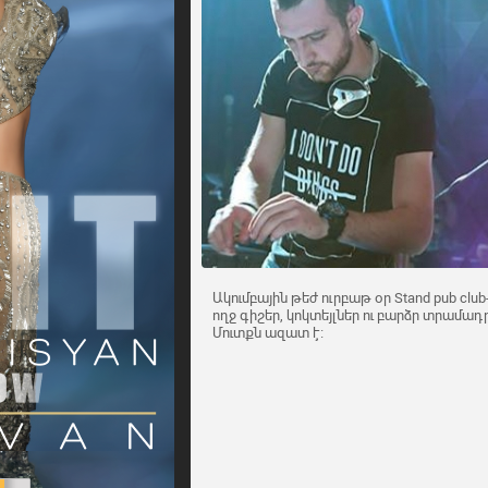
Ակումբային թեժ ուրբաթ օր Stand pub club-
ողջ գիշեր, կոկտեյլներ ու բարձր տրամադր
Մուտքն ազատ է։