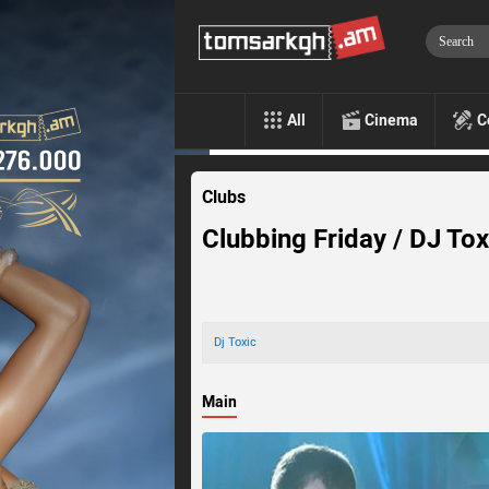
All
Cinema
C
Clubs
Clubbing Friday / DJ Tox
Dj Toxic
Main