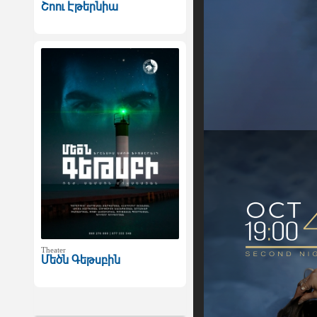
Շոու Էթերնիա
Theater
Մեծն Գեթսբին