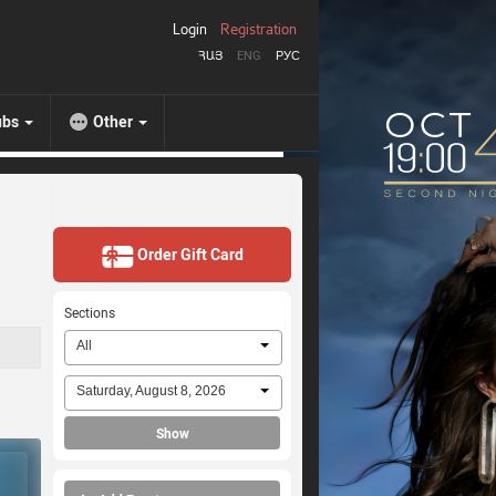
Login
Registration
ՀԱՅ
ENG
РУС
ubs
Other
Order Gift Card
Sections
All
Saturday, August 8, 2026
Show