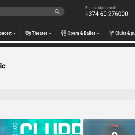
For assistance call
+374 60 276000
oncert
Theater
Opera & Ballet
Clubs & p
ic
Past