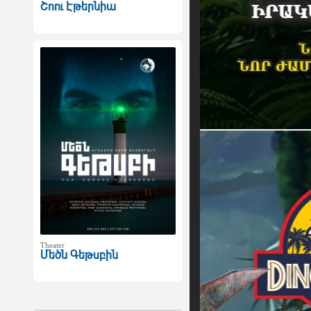
Շոու Էթերնիա
Theater
Մեծն Գեթսբին