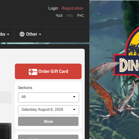
Login
Registration
ՀԱՅ
ENG
РУС
ubs
Other
Order Gift Card
Sections
All
Saturday, August 8, 2026
Show