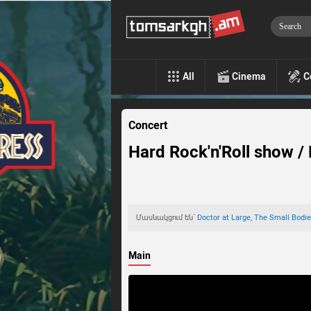
All
Cinema
C
Concert
Hard Rock'n'Roll show / 
Մասնակցում են`
Doctor at Large,
The Small Bodi
Main