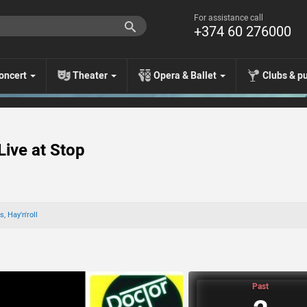
For assistance call
+374 60 276000
oncert
Theater
Opera & Ballet
Clubs & p
Live at Stop
es
,
Hay'n'roll
Past