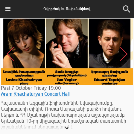
Դվորժակ եւ Ռախմանինով
Past
7
October
Friday
19:00
Aram Khachaturyan Concert Hall
Հայաստանի Ազգային ֆիլհարմոնիկ նվագախումբը,
Նախագահի տիկին Ռիտա Սարգսյանի բարձր հովանու
ներքո և ՀՀ Մշակույթի նախարարության աջակցությամբ
Երևանյան 10-րդ միջազգային երաժշտական փառատոնի
շրջանակներում ներկայացնում է
հանրահայտթավջութակահար Յան Ֆոգլերին և