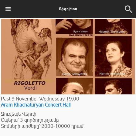
Ռիգոլետո
Past
9
November
Wednesday
19:00
Aram Khachaturyan Concert Hall
Ջուզեպե Վերդի
Օպերա՝ 3 գործողությամբ
Տոմսերի արժեքը` 2000-10000 դրամ: