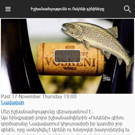
Իշխանամոլությունն ու Ոսկենի գինիները
Play
Video
Past
17
November
Thursday
19:00
Նավավար
Մեր իշխանամոլությունը վերադառնում է…
Այս հինգշաբթի բոլոր իշխանամոլներին «Ոսկենի» գինու
գործարանը Նավավարում կհյուրասիրի իր կարմիր չոր
գինին, որը ստեղծվել է Արենի ու Խնդողնի խաղողներից եւ