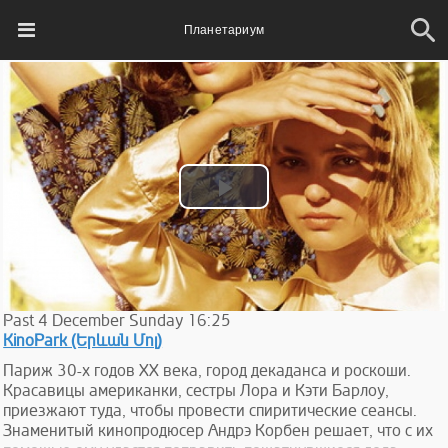
Планетариум
Play
Video
Past
4
December
Sunday
16:25
KinoPark (Երևան Մոլ)
Париж 30-х годов XX века, город декаданса и роскоши.
Красавицы американки, сестры Лора и Кэти Барлоу,
приезжают туда, чтобы провести спиритические сеансы.
Знаменитый кинопродюсер Андрэ Корбен решает, что с их