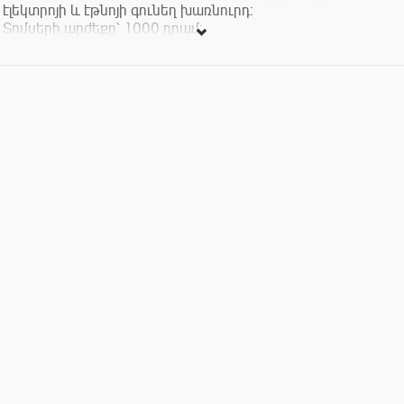
էլեկտրոյի և էթնոյի գունեղ խառնուրդ։
Տոմսերի արժեքը՝ 1000 դրամ։