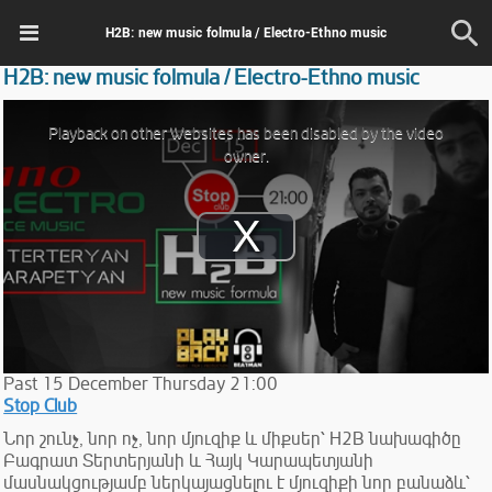
H2B: new music folmula / Electro-Ethno music
H2B: new music folmula / Electro-Ethno music
This
is
Playback on other Websites has been disabled by the video
a
modal
owner.
window.
Play
Video
Past
15
December
Thursday
21:00
Stop Club
Նոր շունչ, նոր ոչ, նոր մյուզիք և միքսեր՝ H2B նախագիծը
Բագրատ Տերտերյանի և Հայկ Կարապետյանի
մասնակցությամբ ներկայացնելու է մյուզիքի նոր բանաձև՝