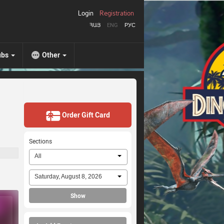
Login
Registration
ՀԱՅ
ENG
РУС
ubs
Other
Order Gift Card
Sections
All
Saturday, August 8, 2026
Show