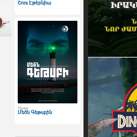
Շոու Էթերնիա
Theater
Մեծն Գեթսբին