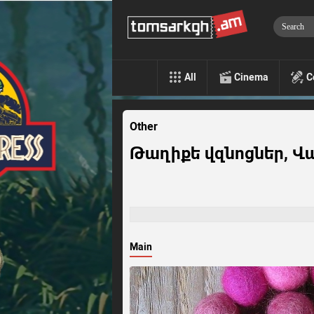
All
Cinema
C
Other
Թաղիքե վզնոցներ, Վ
Main