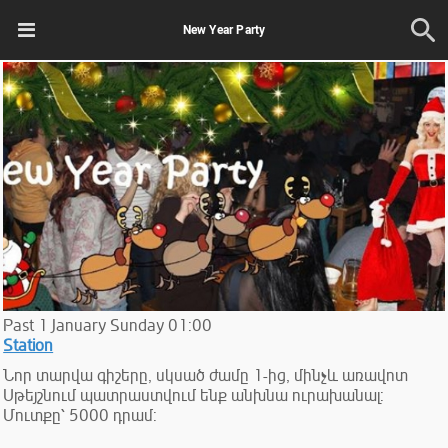
New Year Party
Past
1
January
Sunday
01:00
Station
Նոր տարվա գիշերը, սկսած ժամը 1-ից, մինչև առավոտ
Սթեյշնում պատրաստվում ենք անխնա ուրախանալ:
Մուտքը՝ 5000 դրամ: