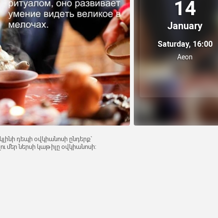
14
January
Saturday, 16:00
Aeon
կլինի դեպի օվկիանոսի ընդերք`
ւ մեր ներսի կաթիլը օվկիանոսի: