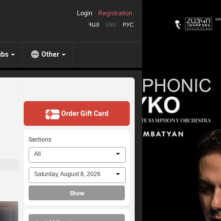
Login
Registration
ՀԱՅ
ENG
РУС
ubs
Other
Order Gift Card
Sections
All
Saturday, August 8, 2026
Show