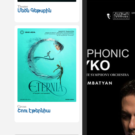
Theater
Մեծն Գեթսբին
Circus
Շոու Էթերնիա