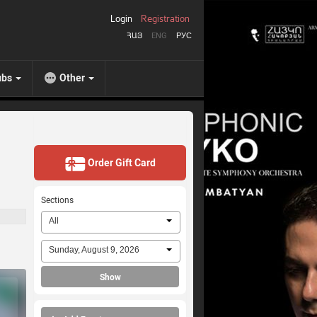
Login
Registration
ՀԱՅ
ENG
РУС
ubs
Other
Order Gift Card
Sections
All
Sunday, August 9, 2026
Show