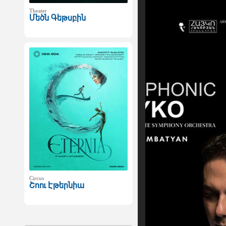
Theater
Մեծն Գեթսբին
Circus
Շոու Էթերնիա