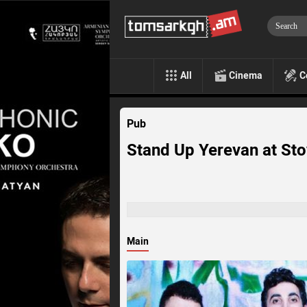
All
Cinema
C
Pub
Stand Up Yerevan at St
Main