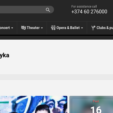
For assistance call
+374 60 276000
oncert
Theater
Opera & Ballet
Clubs & p
oyka
Past
16