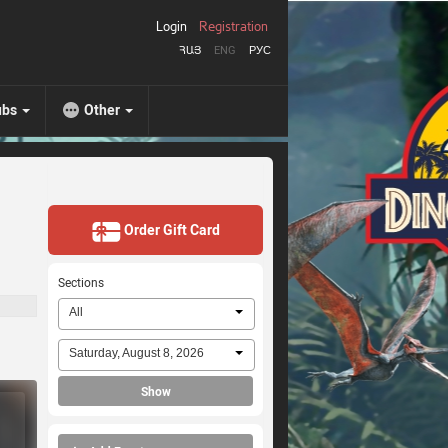
Login
Registration
ՀԱՅ
ENG
РУС
ubs
Other
Order Gift Card
Sections
All
Saturday, August 8, 2026
Show