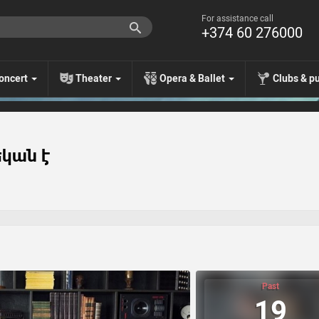
For assistance call
+374 60 276000
oncert
Theater
Opera & Ballet
Clubs & p
եկան է
Past
19