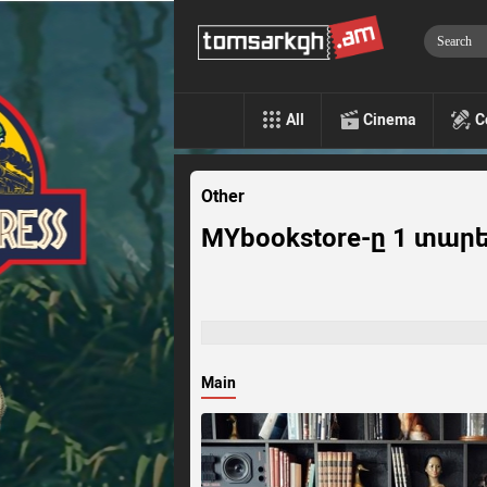
All
Cinema
C
Other
MYbookstore-ը 1 տար
Main