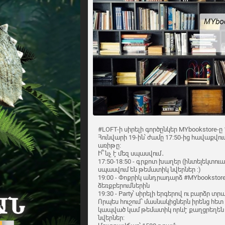
#LOFT-ի սիրելի գործընկեր MYbookstore-ը
Հունվարի 19-ին՝ ժամը 17։50-ից հավաքվում 
առիթը։
Ի՞նչ է մեզ սպասվում․
17:50-18:50 - գրքոտ խաղեր (ինտելեկտու
սպասվում են թեմատիկ նվերներ ։)
19:00 - Փոքրիկ անդրադարձ #MYbookstor
ձեռքբերումներին
19։30 - Party՝ սիրելի երգերով ու բարձր 
Որպես հուշում՝ մասնակիցներն իրենց հետ 
կապված կամ թեմատիկ որևէ քաղցրեղեն
նվերներ: