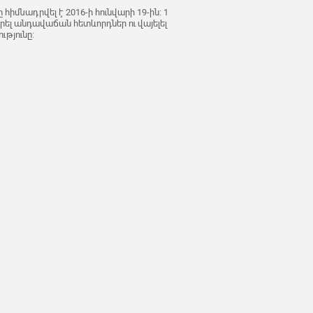
հիմնադրվել է 2016-ի հունվարի 19-ին։ 1
րել անդավաճան հետևորդներ ու վայելել
թյունը: