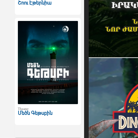
Շոու Էթերնիա
Theater
Մեծն Գեթսբին