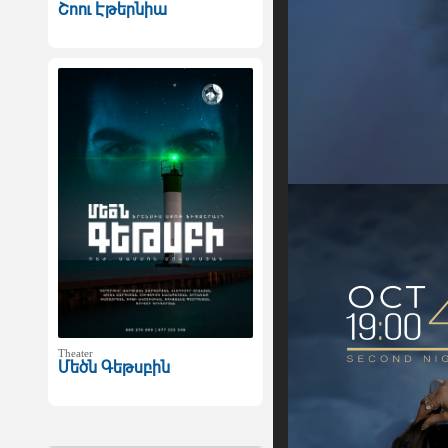
Շոու Էթերնիա
Theater
Մեծն Գեթսբին