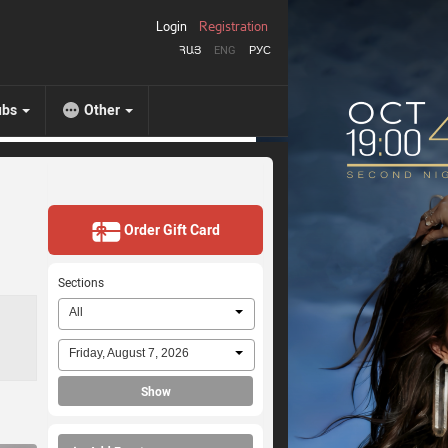
Login
Registration
ՀԱՅ
ENG
РУС
ubs
Other
Order Gift Card
Sections
All
Friday, August 7, 2026
Show