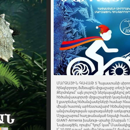
ՄԱՐԶԱՅԻՆ ԳԱՎԱԹ 5 Հայաստանի սիրո
հինգերրորդ ձմեռային մրցաշարը տեղի կ
Ջերմուկում՝ այն յուրովի ներկայացնելով թ
հեծանվասպորտի մրցաշարերի կազմակերպ
Էքստրեմալ հեծանվասերների համար հնար
միայն հատուկ արհեստավարժ հեծանվորդն
անվտանգության պարագաների առկայութ
Մրցաշարում հաղթանակած եռյակի համա
GIANT-Armenia խանութ-սրահը (Սարյան 17/
Նախագծին, որպես ՛՛Հյուր՛՛ կամ ՛՛Մասնակի
է՝ 10.000 դրամ, որի մեջ ներառում է ճա