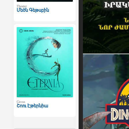
Theater
Մեծն Գեթսբին
Circus
Շոու Էթերնիա