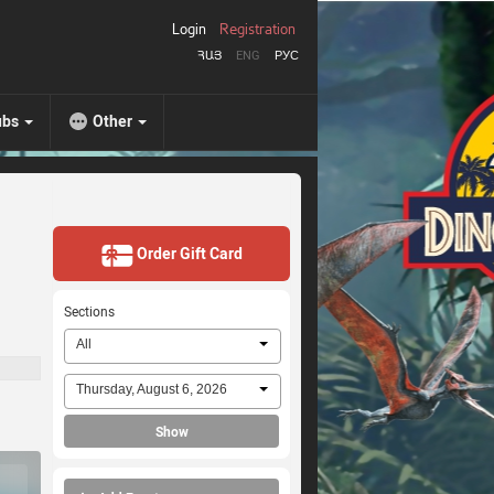
Login
Registration
ՀԱՅ
ENG
РУС
ubs
Other
Order Gift Card
Sections
All
Thursday, August 6, 2026
Show