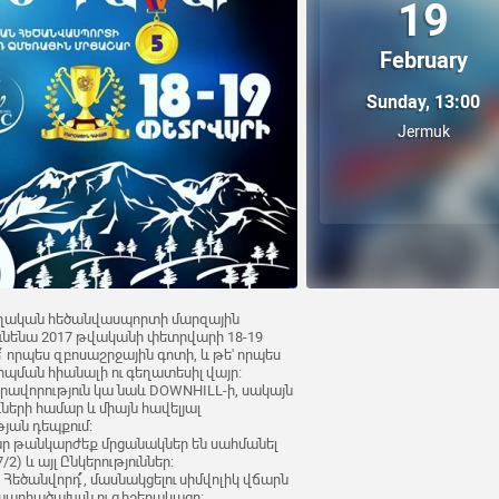
19
February
Sunday, 13:00
Jermuk
ղական հեծանվասպորտի մարզային
ունենա 2017 թվականի փետրվարի 18-19
ե՛ որպես զբոսաշրջային գոտի, և թե' որպես
ման հիանալի ու գեղատեսիլ վայր:
ավորություն կա նաև DOWNHILL-ի, սակայն
երի համար և միայն հավելյալ
յան դեպքում:
ր թանկարժեք մրցանակներ են սահմանել
2) և այլ Ընկերություններ:
ց Հեծանվորդ՛՛, մասնակցելու սիմվոլիկ վճարն
նապարհածախսն ու գիշերակացը: