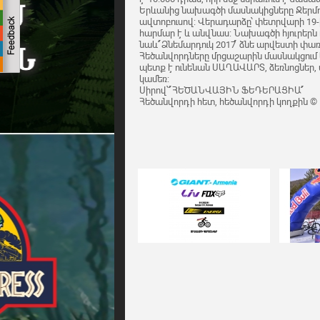
Երևանից նախագծի մասնակիցները Ջերմու
ավտոբուսով: Վերադարձը՝ փետրվարի 19-
հարմար է և անվնաս: Նախագծի հյուրերն 
նաև ՛՛Ձնեմարդուկ 2017՛՛ ձնե արվեստի փ
Հեծանվորդները մրցաշարին մասնակցում
պետք է ունենան ՍԱՂԱՎԱՐՏ, ձեռնոցներ,
կամեռ:
Սիրով՝ ՛՛ՀԵԾԱՆՎԱՅԻՆ ՖԵԴԵՐԱՑԻԱ՛՛
Հեծանվորդի հետ, հեծանվորդի կողքին ©