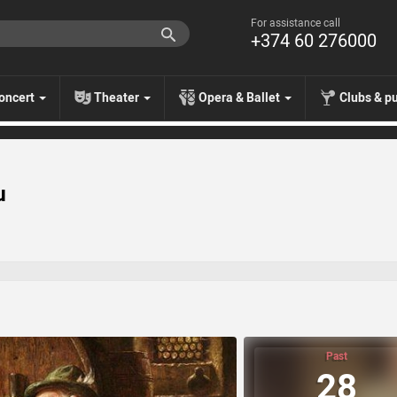
For assistance call
+374 60 276000
oncert
Theater
Opera & Ballet
Clubs & p
ն
Past
28