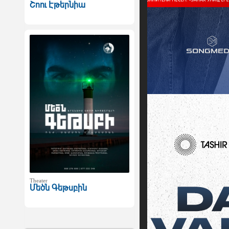
Շոու Էթերնիա
Theater
Մեծն Գեթսբին