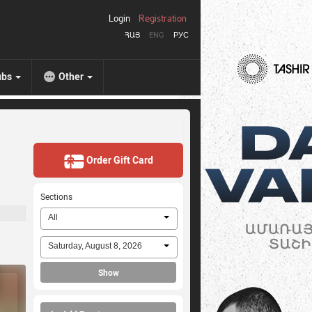
Login
Registration
ՀԱՅ
ENG
РУС
ubs
Other
Order Gift Card
Sections
All
Saturday, August 8, 2026
Show