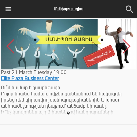
Մանիպուլյացիա
Past
21
March
Tuesday
19:00
Elite Plaza Business Center
Ու՞մ համար է դասընթացը.
Բոլոր նրանց համար, ովքեր ցանկանում են հակազդել
իրենց դեմ կիրառվող մանիպուլյացիաներին և խիստ
անհրաժեշտության դեպքում` անձամբ կիրառել:
Ի ՞նչ կսովորենք այդ 2 ինտենսիվ հանդիպումների
ընթացքում.
✔ Սահմանել խաղի ՄԵՐ կանոնները
✔ Կախված չլինել հանրության կարծիքից
✔ Բացահայտել մանիպուլյացիաներն ու արդյունավետորեն