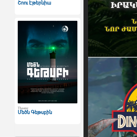
Շոու Էթերնիա
Theater
Մեծն Գեթսբին