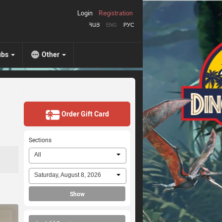
Login
Registration
ՀԱՅ
ENG
РУС
ubs
Other
Order Gift Card
Sections
All
Saturday, August 8, 2026
Show