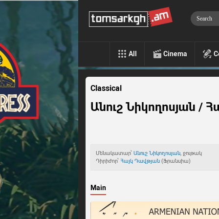
All
Cinema
C
Classical
Անուշ Նիկողոսյան / 
Մենակատար՝
Անուշ Նիկողոսյան
, ջութակ
Դիրիժոր՝
Հայկ Դավթյան
(Ֆրանսիա)
Main