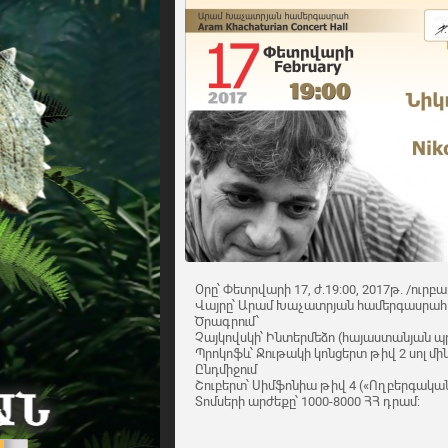
Օրը՝ Փետրվարի 17, ժ.19:00, 2017թ. /ուրբ
Վայրը՝ Արամ Խաչատրյան համերգասրահ
Ծրագրում՝
Չայկովսկի՝ Ինտերմեձո (հայաստանյան պ
Պրոկոֆև՝ Ջութակի կոնցերտ թիվ 2 սոլ մին
Ընդմիջում
Շուբերտ՝ Սիմֆոնիա թիվ 4 («Ողբերգական»
Տոմսերի արժեքը՝ 1000-8000 ՀՀ դրամ: