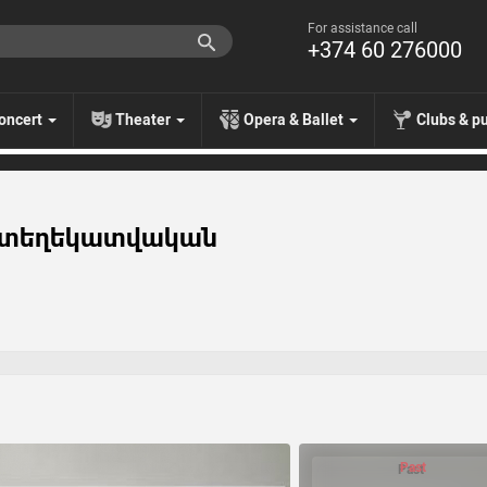
For assistance call
+374 60 276000
oncert
Theater
Opera & Ballet
Clubs & p
. տեղեկատվական
Past