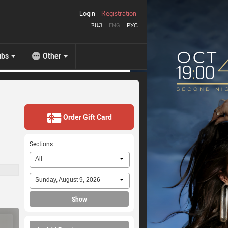
Login
Registration
ՀԱՅ
ENG
РУС
ubs
Other
Order Gift Card
Sections
All
Sunday, August 9, 2026
Show