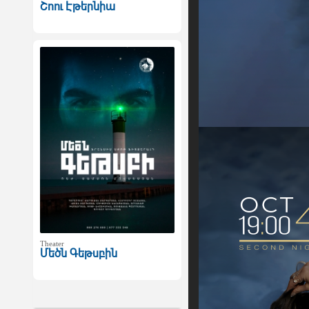
Շոու Էթերնիա
Theater
Մեծն Գեթսբին