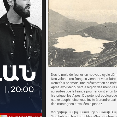
Dès le mois de février, un nouveau cycle déma
Des volontaires français viennent vous faire 
Deux fois par mois, une présentation animée,
Après avoir découvert la région des menhirs 
au sud-est de la France pour rencontrer un tou
historique, les Alpes. Du potentiel écologique 
native dauphinoise vous invite à prendre par
des montagnes et vallées alpines !
Փետրվար ամսից սկսած նոր ձևաչափ Հայ
Ֆրանսիացի կամավորները ձեզ կներկայաց