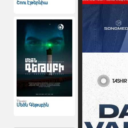
Շոու Էթերնիա
Theater
Մեծն Գեթսբին