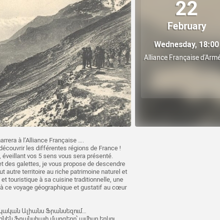
22
February
Wednesday, 18:00
Alliance Française d'Arm
rrera à l’Alliance Française ….
découvrir les différentes régions de France !
 éveillant vos 5 sens vous sera présenté.
et des galettes, je vous propose de descendre
t autre territoire au riche patrimoine naturel et
et touristique à sa cuisine traditionnelle, une
t à ce voyage géographique et gustatif au cœur
կական Ալիանս Ֆրանսեզում…
նեն Ֆրանսիայի մարզերը՝ ամիսը երկու