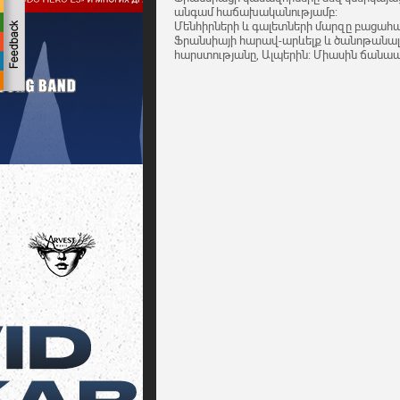
անգամ հաճախականությամբ:
Մենհիրների և գալետների մարզը բացահայ
Ֆրանսիայի հարավ-արևելք և ծանոթան
հարստությանը, Ալպերին: Միասին ճանապ