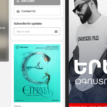
Add Event
Contact Us
Subscribe for updates
énie
Circus