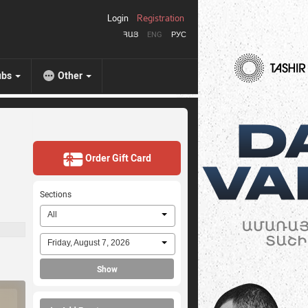
Login
Registration
ՀԱՅ
ENG
РУС
ubs
Other
Order Gift Card
Sections
All
Friday, August 7, 2026
Show