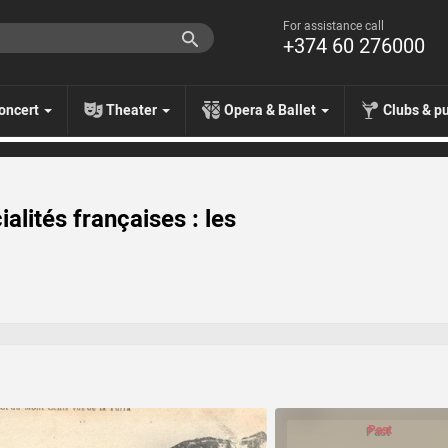
For assistance call
+374 60 276000
oncert
Theater
Opera & Ballet
Clubs & p
lités françaises : les
Past