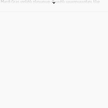
Mardi Gras տոնին ընդառաջ միասին պատրաստելու ենք
դիմակներ: Կենդանիների կերպարների ընտրությունն
ազատ է: