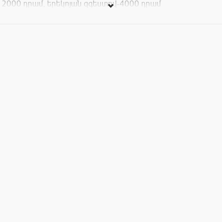
2000 դրամ, երեկոյան զգեստով-4000 դրամ
Ինչպես նախկինում, դուք ներկա կգտնվեք տարբերվող և
հիանալի շոու-ներկայացման Երևանի լավագույն DJ -ների և
կատարողների գլխավորությամբ: Երեկույթը տեղի է
ունենալու սույն թվականի փետրվարի 10 ին EL SKY BAR
-ում(Երևան պլազա 7րդ հարկ) ժամը 20:00-ին: Սիրով
սպասում ենք բոլորիդ: