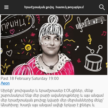
Երաժշտական քուիզ. հատուկ թողարկում
Past
18
February
Saturday
19:00
Aeon
Սիրելի՛ քուիզասեր և երաժշտասեր ԷՕՆցիներ, մենք
շարունակում ենք մեր բարի ավանդույթները և այս անգամ
մեր երաժշտական քուիզը կվարի մեր մելոմաններից մեկը՝
Անահիտը: Խաղն այս անգամ ավելի երկար է լինելու և