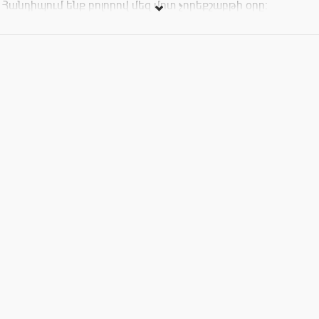
Հանդիպում ենք բոլորով մեզ մոտ չորեքշաբթի օրը:
Մեկ անձի համար վճարելով ընդամենը 2000դր:
Սեղանները սահմանափակ են: