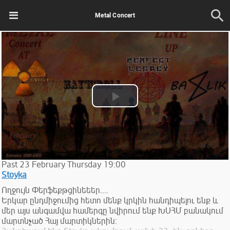
Metal Concert
Play
Video
Past
23
February
Thursday
19:00
Stoyka
Ողջույն Փերֆեքթցինեեեր....
Երկար ընդմիջումից հետո մենք կրկին հանդիպելու ենք և
մեր այս անգամվա համերգը նվիրում ենք ԽՍՀՄ բանակում
մարտնչած Հայ մարտիկներին։