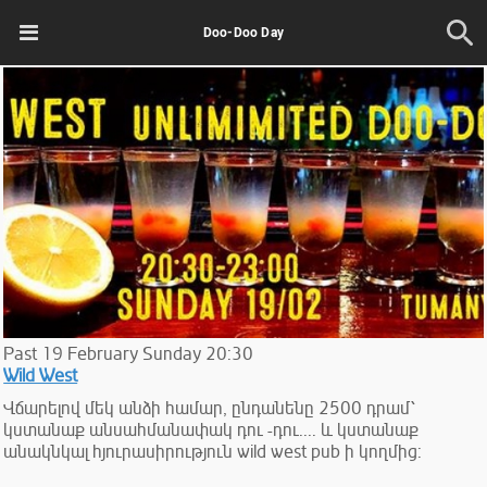
Doo-Doo Day
Past
19
February
Sunday
20:30
Wild West
Վճարելով մեկ անձի համար, ընդանենը 2500 դրամ՝
կստանաք անսահմանափակ դու -դու.... և կստանաք
անակնկալ հյուրասիրություն wild west pub ի կողմից: