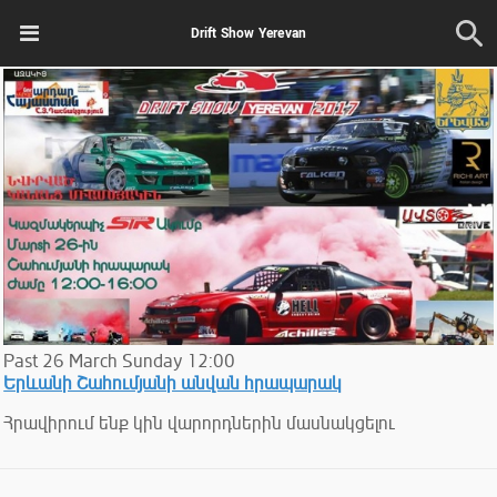
Drift Show Yerevan
Past
26
March
Sunday
12:00
Երևանի Շահումյանի անվան հրապարակ
Հրավիրում ենք կին վարորդներին մասնակցելու