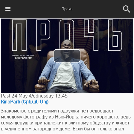
Прочь
Play
Video
Past
24
May
Wednesday
13:45
KinoPark (Երևան Մոլ)
Знакомство с родителями подружки не предвещает
молодому фотографу из Нью-Йорка ничего хорошего, ведь
семья девушки принадлежит к элитному обществу и живет
в уединенном загородном доме. Если бы он только знал