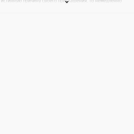
истинную причину своего приглашения, то немедленно
бросился бы прочь…