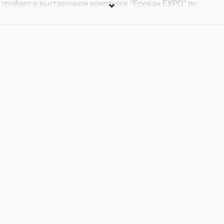
пройдет в выставочном комплексе “Ереван EXPO” по
адресу: А. Акопяна 3 (на территории Мергелян института).
Окажись в центре событий!